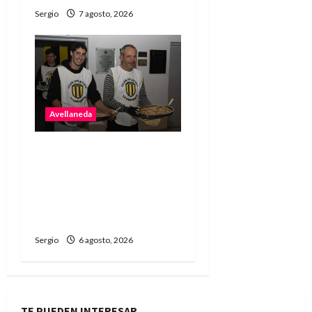
Sergio
7 agosto, 2026
Avellaneda
La Vertiente invita a
disfrutar de la última
raviolada del año con una
noche de gastronomía y
música
Sergio
6 agosto, 2026
TE PUEDEN INTERESAR