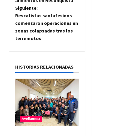
alimentos en Reconquista
e
Siguiente:
Rescatistas santafesinos
g
comenzaron operaciones en
zonas colapsadas tras los
a
terremotos
c
i
HISTORIAS RELACIONADAS
ó
n
d
e
Avellaneda
e
Personal de la