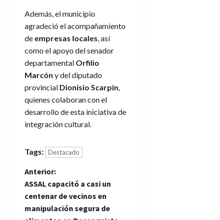
Además, el municipio
agradeció el acompañamiento
de
empresas locales
, así
como el apoyo del senador
departamental
Orfilio
Marcón
y del diputado
provincial
Dionisio Scarpin
,
quienes colaboran con el
desarrollo de esta iniciativa de
integración cultural.
Tags:
Destacado
N
Anterior:
ASSAL capacitó a casi un
a
centenar de vecinos en
manipulación segura de
v