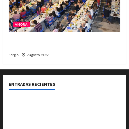
AHORA
El Club La Vertiente prepara su última raviolada
del año con una gran noche de sabores y música
Sergio
7 agosto, 2026
ENTRADAS RECIENTES
Reconquista: resumen semanal de acciones
municipales para prevenir el fenómeno de El Niño
Personal de la Municipalidad de Avellaneda recibió
capacitación en RCP y primeros auxilios