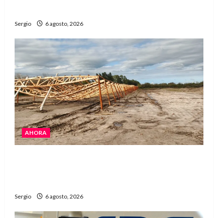
fuerte viento
Sergio
6 agosto, 2026
AHORA
El temporal causó daños en un galpón de
grandes dimensiones en la zona rural de
Avellaneda
Sergio
6 agosto, 2026