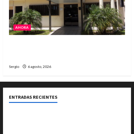
AHORA
La Cooperativa de Avellaneda trabaja para
restablecer totalmente el servicio eléctrico
tras el temporal
Sergio
6 agosto, 2026
ENTRADAS RECIENTES
Una familia de barrio Martín Fierro sufrió la voladura
total del techo de su vivienda tras el fuerte viento
El temporal causó daños en un galpón de grandes