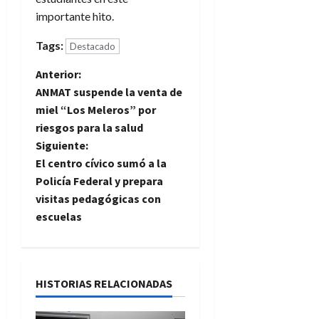
importante hito.
Tags:
Destacado
N
Anterior:
ANMAT suspende la venta de
a
miel “Los Meleros” por
riesgos para la salud
v
Siguiente:
e
El centro cívico sumó a la
Policía Federal y prepara
g
visitas pedagógicas con
escuelas
a
c
i
HISTORIAS RELACIONADAS