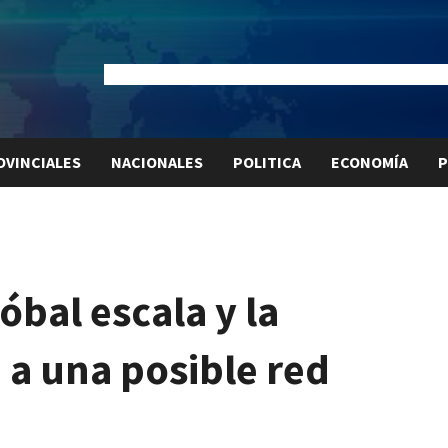
Dólar Oficial:
$1520
Dólar Blue:
$1525
Dólar MEP:
$15
OVINCIALES
NACIONALES
POLITICA
ECONOMÍA
P
óbal escala y la
 a una posible red