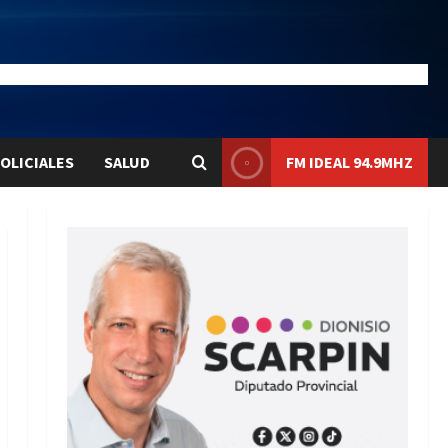
28.1
Liqui:
$1580.7
OLICIALES
SALUD
FM IDEAL 94.9MHZ