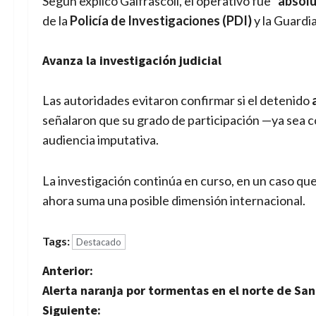
Según explicó Galfrascoli, el operativo fue “
absolu
de la
Policía de Investigaciones (PDI)
y la Guardia
Avanza la investigación judicial
Las autoridades evitaron confirmar si el detenido
señalaron que su grado de participación —ya sea 
audiencia imputativa.
La investigación continúa en curso, en un caso qu
ahora suma una posible dimensión internacional.
Tags:
Destacado
N
Anterior:
Alerta naranja por tormentas en el norte de Sant
a
Siguiente: