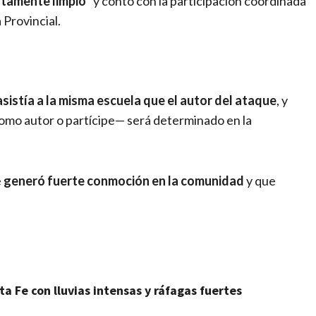
tamente limpio
” y contó con la participación coordinada
 Provincial.
asistía a la misma escuela que el autor del ataque
, y
como autor o partícipe— será determinado en la
e
generó fuerte conmoción en la comunidad
y que
a Fe con lluvias intensas y ráfagas fuertes