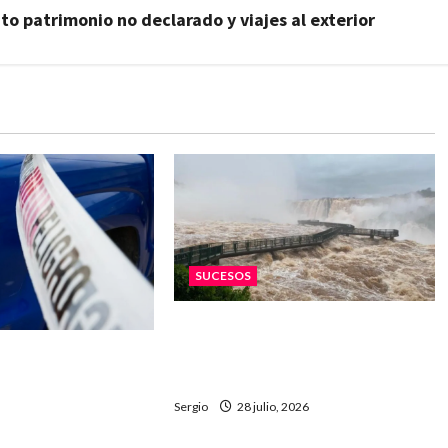
to patrimonio no declarado y viajes al exterior
SUCESOS
Vuelco de una lancha turística
en Iguazú: un joven murió y dos
uta 3: investigan
personas fueron hospitalizadas
encontrado es del
arecido de
Sergio
28 julio, 2026