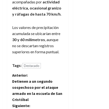
acompañadas por
actividad
eléctrica, ocasional granizo
y ráfagas de hasta 70 km/h
.
Los valores de precipitación
acumulada se ubicarían entre
30 y 60 milímetros
, aunque
no se descartan registros
superiores en forma puntual.
Tags:
Destacado
N
Anterior:
Detienen a un segundo
a
sospechoso por el ataque
armado en la escuela de San
v
Cristóbal
e
Siguiente: