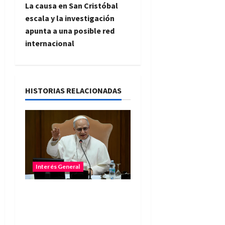
La causa en San Cristóbal
g
escala y la investigación
apunta a una posible red
a
internacional
c
i
HISTORIAS RELACIONADAS
ó
n
d
e
Interés General
e
El papa León XIV llegará a
n
la Argentina en
noviembre y visitará