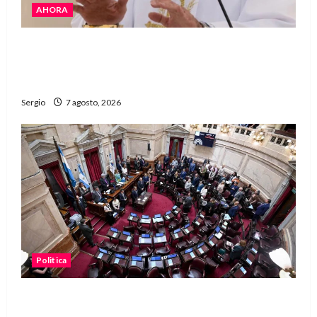
AHORA
San Cayetano: el Padre Walter Veníca pidió
unidad, trabajo y creatividad frente a las
dificultades
Sergio
7 agosto, 2026
Politica
El Senado aprobó la ley de inviolabilidad de la
propiedad privada y pasa a Diputados