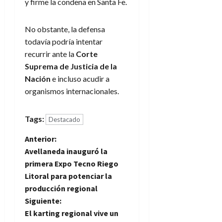
y firme la condena en Santa Fe.
No obstante, la defensa
todavía podría intentar
recurrir ante la
Corte
Suprema de Justicia de la
Nación
e incluso acudir a
organismos internacionales.
Tags:
Destacado
N
Anterior:
Avellaneda inauguró la
a
primera Expo Tecno Riego
Litoral para potenciar la
v
producción regional
e
Siguiente:
El karting regional vive un