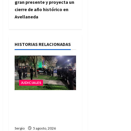
g
gran presente y proyecta un
cierre de año histórico en
a
Avellaneda
c
i
HISTORIAS RELACIONADAS
ó
n
d
JUDICIALES
e
La Justicia rechazó la
e
prisión preventiva y
n
liberó a dos acusados por
disparos en Avellaneda
t
Sergio
5 agosto, 2026