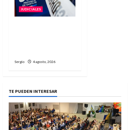
JUDICIALES
Liberaron con
restricciones al
conductor acusado por el
accidente fatal en
Guadalupe Norte
Sergio
4 agosto, 2026
TE PUEDEN INTERESAR