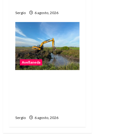
música
Sergio
6 agosto, 2026
Avellaneda
Avellaneda avanza con
trabajos de limpieza y
rectificación de
desagües ante el
fenómeno de El Niño
Sergio
6 agosto, 2026