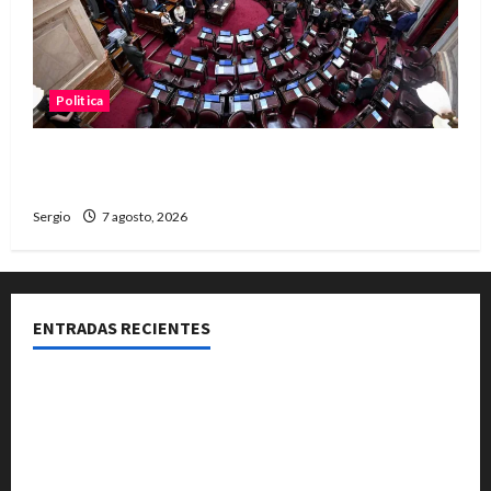
Politica
El Senado aprobó la ley de inviolabilidad de la
propiedad privada y pasa a Diputados
Sergio
7 agosto, 2026
ENTRADAS RECIENTES
El Club La Vertiente prepara su última raviolada del
año con una gran noche de sabores y música
Héctor Cusit: La realidad es insoslayable “Estamos
muy lejos de este Gobierno”