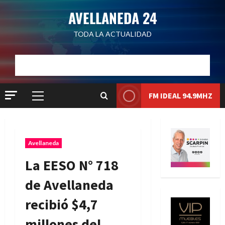
Saltar
AVELLANEDA 24
al
contenido
TODA LA ACTUALIDAD
Dólar Oficial:
$1520
Dólar Blue:
$1525
Dólar MEP:
$1528.1
Liqui:
$1580.7
FM IDEAL 94.9MHZ
Menú
principal
Avellaneda
La EESO N° 718
de Avellaneda
recibió $4,7
millones del