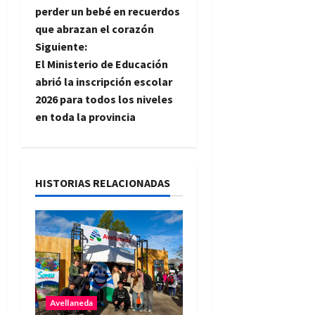
perder un bebé en recuerdos
v
que abrazan el corazón
e
Siguiente:
El Ministerio de Educación
g
abrió la inscripción escolar
2026 para todos los niveles
a
en toda la provincia
c
i
HISTORIAS RELACIONADAS
ó
n
d
e
Avellaneda