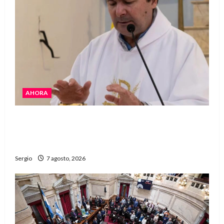
AHORA
San Cayetano: el Padre Walter Veníca pidió
unidad, trabajo y creatividad frente a las
dificultades
Sergio
7 agosto, 2026