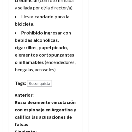
credencial
(con foto firmada
y sellada por el/la director/a).
Llevar
candado para la
bicicleta
.
Prohibido ingresar con
bebidas alcohólicas,
cigarrillos, papel picado,
elementos cortopunzantes
o inflamables
(encendedores,
bengalas, aerosoles).
Tags:
Reconquista
N
Anterior:
Rusia desmiente vinculación
a
con espionaje en Argentina y
califica las acusaciones de
v
falsas
Siguiente: