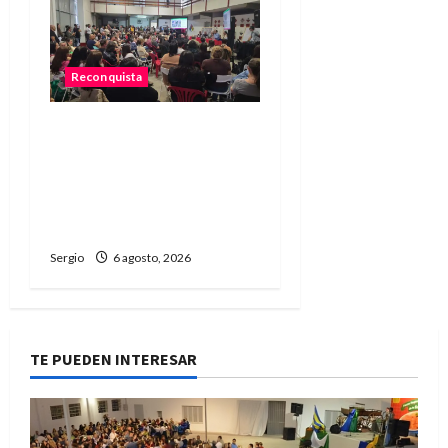
Reconquista
Reconquista dio el primer
paso para elaborar un
plan de contingencia
ante el fenómeno de El
Niño
Sergio
6 agosto, 2026
TE PUEDEN INTERESAR