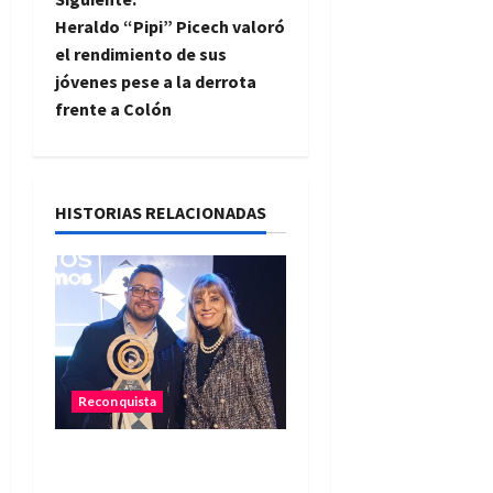
e
Heraldo “Pipi” Picech valoró
g
el rendimiento de sus
jóvenes pese a la derrota
a
frente a Colón
c
i
HISTORIAS RELACIONADAS
ó
n
d
e
Reconquista
e
Reconquista recibió el
n
primer premio nacional