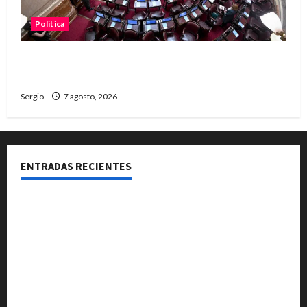
Politica
El Senado aprobó la ley de inviolabilidad de la
propiedad privada y pasa a Diputados
Sergio
7 agosto, 2026
ENTRADAS RECIENTES
El Club La Vertiente prepara su última raviolada del
año con una gran noche de sabores y música
Héctor Cusit: La realidad es insoslayable “Estamos
muy lejos de este Gobierno”
San Cayetano: el Padre Walter Veníca pidió unidad,
trabajo y creatividad frente a las dificultades