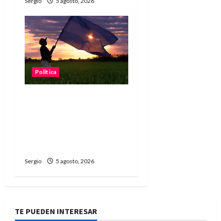
Sergio
5 agosto, 2026
Politica
“Está en juego el agua, la
tierra y la energía”:
fuerte reclamo contra la
reforma de la Ley de
Tierras
Sergio
5 agosto, 2026
TE PUEDEN INTERESAR