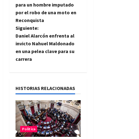
a
para un hombre imputado
por el robo de una moto en
v
Reconquista
e
Siguiente:
Daniel Alarcón enfrenta al
g
invicto Nahuel Maldonado
en una pelea clave para su
a
carrera
c
i
HISTORIAS RELACIONADAS
ó
n
d
Politica
e