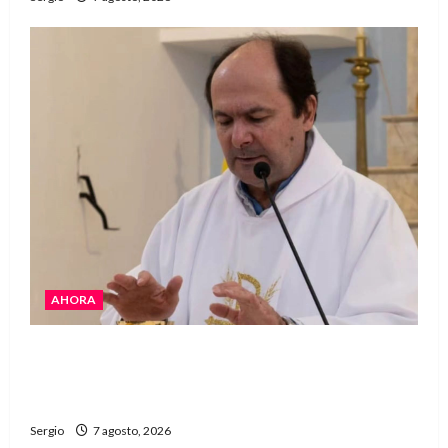
AHORA
San Cayetano: el Padre Walter Veníca pidió
unidad, trabajo y creatividad frente a las
dificultades
Sergio
7 agosto, 2026