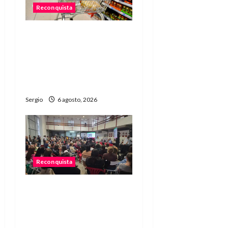
s
Reconquista
Una familia necesitó más
de $755 mil para cubrir la
Canasta Básica
Alimentaria en
Reconquista
Sergio
6 agosto, 2026
Reconquista
Reconquista dio el primer
paso para elaborar un
plan de contingencia
ante el fenómeno de El