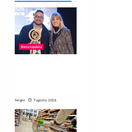
ó
n
d
e
e
Reconquista
n
Reconquista recibió el
primer premio nacional
t
por una iniciativa que
promueve la inclusión
r
digital
a
Sergio
7 agosto, 2026
d
a