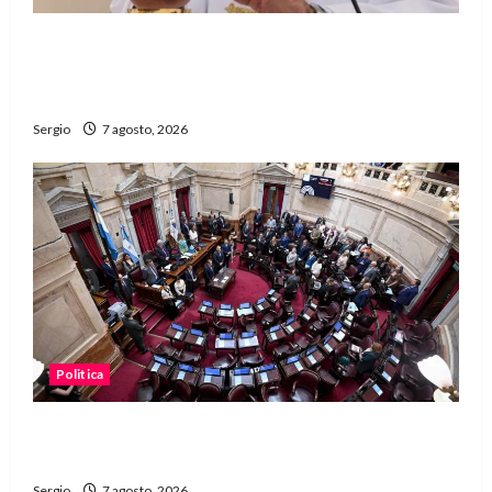
San Cayetano: el Padre Walter Veníca pidió
unidad, trabajo y creatividad frente a las
dificultades
Sergio
7 agosto, 2026
Politica
El Senado aprobó la ley de inviolabilidad de la
propiedad privada y pasa a Diputados
Sergio
7 agosto, 2026