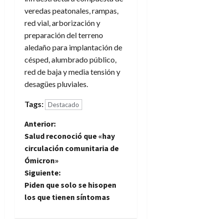
veredas peatonales, rampas,
red vial, arborización y
preparación del terreno
aledaño para implantación de
césped, alumbrado público,
red de baja y media tensión y
desagües pluviales.
Tags:
Destacado
N
Anterior:
Salud reconoció que «hay
a
circulación comunitaria de
Ómicron»
v
Siguiente:
e
Piden que solo se hisopen
los que tienen síntomas
g