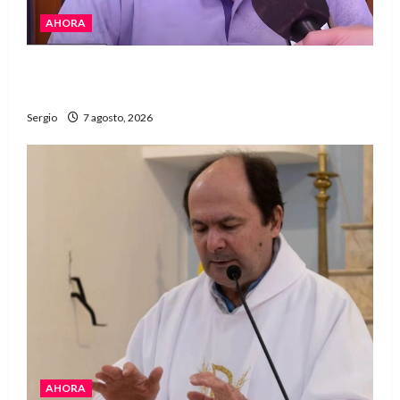
AHORA
Héctor Cusit: La realidad es insoslayable
“Estamos muy lejos de este Gobierno”
Sergio
7 agosto, 2026
AHORA