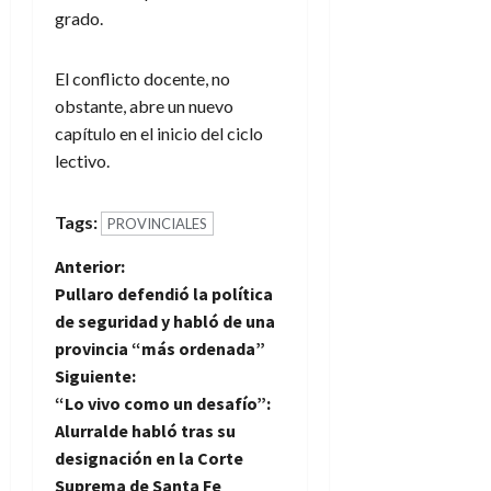
grado.
El conflicto docente, no
obstante, abre un nuevo
capítulo en el inicio del ciclo
lectivo.
Tags:
PROVINCIALES
N
Anterior:
Pullaro defendió la política
a
de seguridad y habló de una
provincia “más ordenada”
v
Siguiente:
e
“Lo vivo como un desafío”:
Alurralde habló tras su
g
designación en la Corte
Suprema de Santa Fe