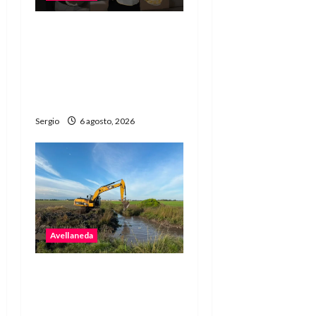
La Vertiente invita a
disfrutar de la última
raviolada del año con una
noche de gastronomía y
música
Sergio
6 agosto, 2026
Avellaneda
Avellaneda avanza con
trabajos de limpieza y
rectificación de