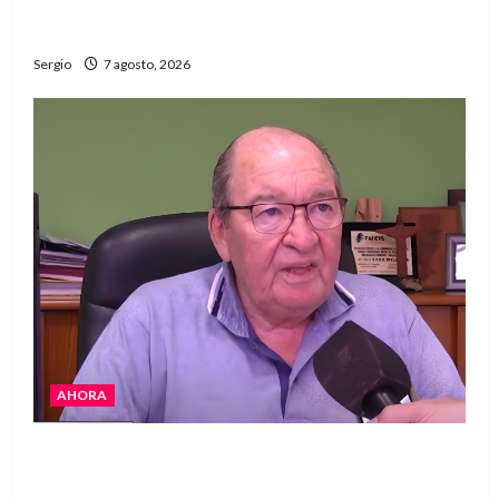
El Club La Vertiente prepara su última raviolada
del año con una gran noche de sabores y música
Sergio
7 agosto, 2026
AHORA
Héctor Cusit: La realidad es insoslayable
“Estamos muy lejos de este Gobierno”