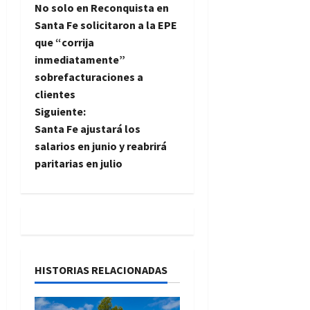
No solo en Reconquista en
a
Santa Fe solicitaron a la EPE
que “corrija
v
inmediatamente”
e
sobrefacturaciones a
clientes
g
Siguiente:
Santa Fe ajustará los
a
salarios en junio y reabrirá
paritarias en julio
c
i
ó
n
HISTORIAS RELACIONADAS
d