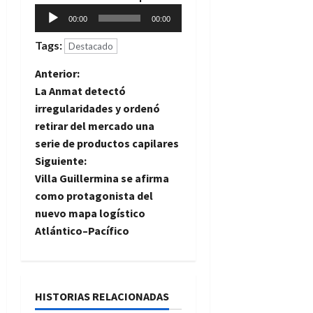
Reproductor
00:00
00:00
de
Tags:
audio
Destacado
N
Anterior:
La Anmat detectó
a
irregularidades y ordenó
retirar del mercado una
v
serie de productos capilares
e
Siguiente:
Villa Guillermina se afirma
g
como protagonista del
nuevo mapa logístico
a
Atlántico–Pacífico
c
i
HISTORIAS RELACIONADAS