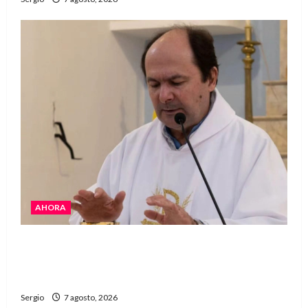
AHORA
San Cayetano: el Padre Walter Veníca pidió
unidad, trabajo y creatividad frente a las
dificultades
Sergio
7 agosto, 2026