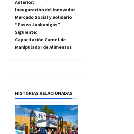
N
Anterior:
Inauguración del Innovador
a
Mercado Social y Solidario
“Paseo Jaakanigás”
v
Siguiente:
e
Capacitación Carnet de
Manipulador de Alimentos
g
a
c
i
HISTORIAS RELACIONADAS
ó
n
d