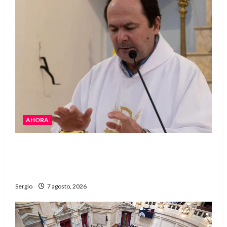
AHORA
San Cayetano: el Padre Walter Veníca pidió
unidad, trabajo y creatividad frente a las
dificultades
Sergio
7 agosto, 2026