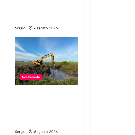
raviolada del año con una
noche de gastronomía y
música
Sergio
6 agosto, 2026
Avellaneda
Avellaneda avanza con
trabajos de limpieza y
rectificación de
desagües ante el
fenómeno de El Niño
Sergio
6 agosto, 2026