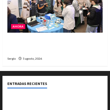
AHORA
La JOPP convocó a jóvenes para conocer
carreras, oficios y propuestas educativas
regionales
Sergio
5 agosto, 2026
ENTRADAS RECIENTES
La Expo Rural de Reconquista prepara su edición
número 90 con más de 420 stands confirmados