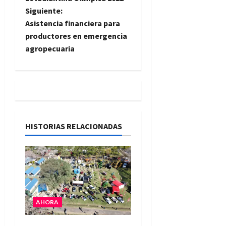
v
Siguiente:
e
Asistencia financiera para
productores en emergencia
g
agropecuaria
a
c
i
HISTORIAS RELACIONADAS
ó
n
d
e
AHORA
e