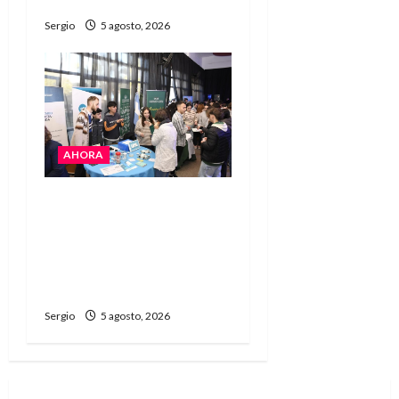
regional
Sergio
5 agosto, 2026
AHORA
La JOPP convocó a
jóvenes para conocer
carreras, oficios y
propuestas educativas
regionales
Sergio
5 agosto, 2026