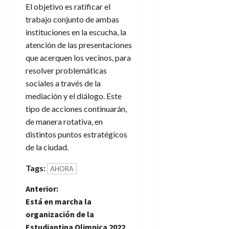
El objetivo es ratificar el
trabajo conjunto de ambas
instituciones en la escucha, la
atención de las presentaciones
que acerquen los vecinos, para
resolver problemáticas
sociales a través de la
mediación y el diálogo. Este
tipo de acciones continuarán,
de manera rotativa, en
distintos puntos estratégicos
de la ciudad.
Tags:
AHORA
N
Anterior:
Está en marcha la
a
organización de la
Estudiantina Olimpica 2022