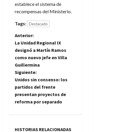
establece el sistema de
recompensas del Ministerio.
Tags:
Destacado
N
Anterior:
La Unidad Regional IX
a
designó a Martín Ramos
como nuevo jefe en Villa
v
Guillermina
e
Siguiente:
Unidos sin consenso: los
g
partidos del frente
presentan proyectos de
a
reforma por separado
c
i
HISTORIAS RELACIONADAS