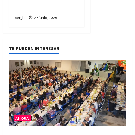
de Rubén “Robertito”
Solís
Sergio
27 junio, 2026
TE PUEDEN INTERESAR
AHORA
El Club La Vertiente prepara su última raviolada