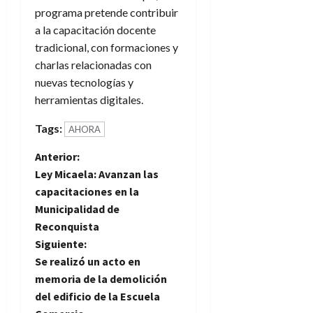
programa pretende contribuir
a la capacitación docente
tradicional, con formaciones y
charlas relacionadas con
nuevas tecnologías y
herramientas digitales.
Tags:
AHORA
N
Anterior:
Ley Micaela: Avanzan las
a
capacitaciones en la
Municipalidad de
v
Reconquista
e
Siguiente:
Se realizó un acto en
g
memoria de la demolición
del edificio de la Escuela
a