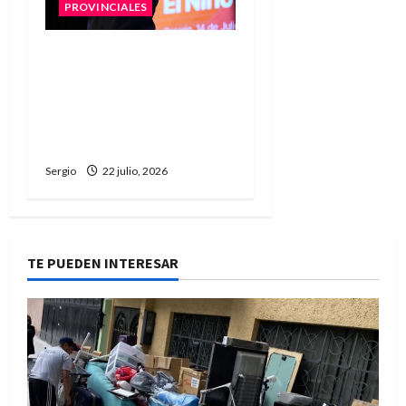
PROVINCIALES
Pullaro firmará el
traspaso de rutas
nacionales para que
Santa Fe gestione
corredores estratégicos
Sergio
22 julio, 2026
TE PUEDEN INTERESAR