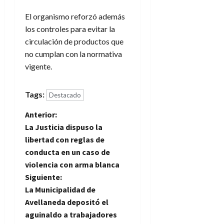
El organismo reforzó además
los controles para evitar la
circulación de productos que
no cumplan con la normativa
vigente.
Tags:
Destacado
N
Anterior:
La Justicia dispuso la
a
libertad con reglas de
conducta en un caso de
v
violencia con arma blanca
e
Siguiente:
La Municipalidad de
g
Avellaneda depositó el
aguinaldo a trabajadores
a