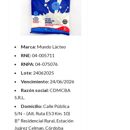
Marca:
Mundo Lácteo
RNE:
04-005711
RNPA:
04-075076
Lote:
24062025
Vencimiento:
24/06/2026
Razón social:
CDMCBA
S.R.L.
Domicilio:
Calle Pública
S/N – (Alt. Ruta E53 Km. 10)
Bº Residencial Rural, Estación
Juárez Celman, Córdoba