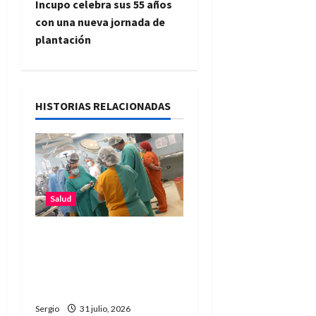
Incupo celebra sus 55 años
g
con una nueva jornada de
plantación
a
c
i
HISTORIAS RELACIONADAS
ó
n
d
Salud
e
Santa Fe dio un salto en
salud pública con una
e
cirugía cardiovascular
n
pionera en el Cullen
Sergio
31 julio, 2026