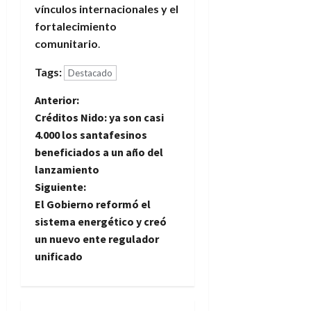
vínculos internacionales y el
fortalecimiento
comunitario
.
Tags:
Destacado
N
Anterior:
Créditos Nido: ya son casi
a
4.000 los santafesinos
beneficiados a un año del
v
lanzamiento
e
Siguiente:
El Gobierno reformó el
g
sistema energético y creó
un nuevo ente regulador
a
unificado
c
i