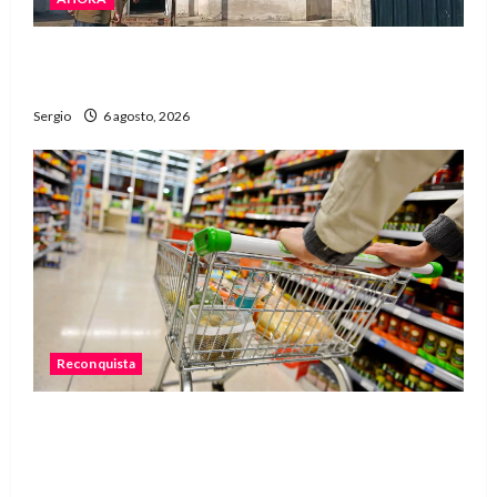
El fuerte temporal de viento dejó daños en la
región con árboles caídos y voladuras de techos
Sergio
6 agosto, 2026
Reconquista
Una familia necesitó más de $755 mil para
cubrir la Canasta Básica Alimentaria en
Reconquista