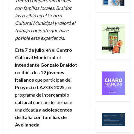
Trento compartirán un mes
con familias locales. Braidot
los recibió en el Centro
Cultural Municipal y valoró el
trabajo conjunto que hace
posible esta experiencia.
Este
7 de julio
, en el
Centro
Cultural Municipal
, el
intendente Gonzalo Braidot
recibió a los
12 jóvenes
italianos
que participan del
Proyecto LAZOS 2025
, un
programa de
intercambio
cultural
que une desde hace
una década a
adolescentes
de Italia con familias de
Avellaneda
.