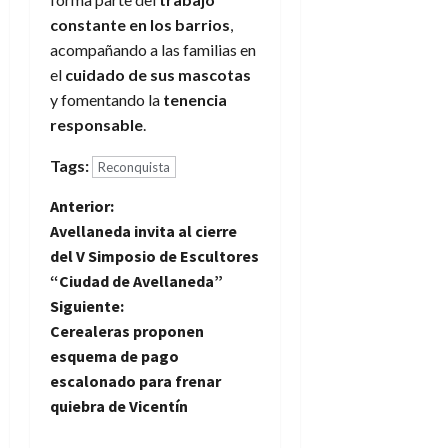
constante en los barrios
,
acompañando a las familias en
el
cuidado de sus mascotas
y fomentando la
tenencia
responsable
.
Tags:
Reconquista
N
Anterior:
Avellaneda invita al cierre
a
del V Simposio de Escultores
“Ciudad de Avellaneda”
v
Siguiente:
e
Cerealeras proponen
esquema de pago
g
escalonado para frenar
quiebra de Vicentín
a