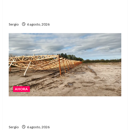
Una familia de barrio Martín Fierro sufrió la
voladura total del techo de su vivienda tras el
fuerte viento
Sergio
6 agosto, 2026
AHORA
El temporal causó daños en un galpón de
grandes dimensiones en la zona rural de
Avellaneda
Sergio
6 agosto, 2026