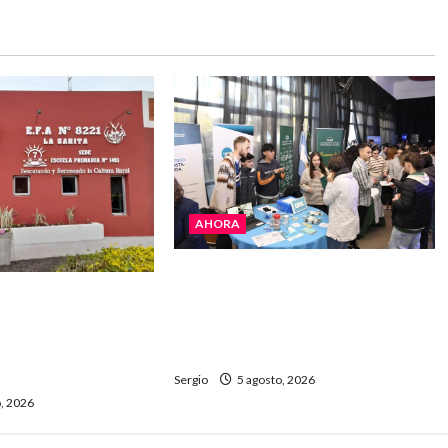
AHORA
La JOPP convocó a jóvenes para
ita celebra sus 50
conocer carreras, oficios y
ria con un libro y
propuestas educativas
entro comunitario
regionales
Sergio
5 agosto, 2026
, 2026