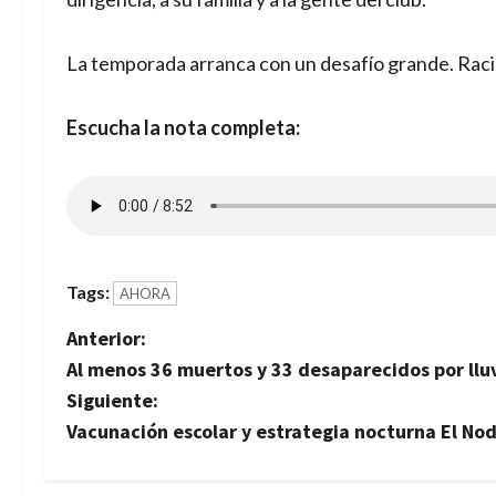
La temporada arranca con un desafío grande. Racing
Escucha la nota completa:
Tags:
AHORA
N
Anterior:
Al menos 36 muertos y 33 desaparecidos por lluvi
a
Siguiente:
v
Vacunación escolar y estrategia nocturna El No
e