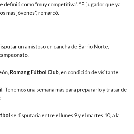
ue definió como “muy competitiva”. “El jugador que ya
los más jóvenes”, remarcó.
 disputar un amistoso en cancha de Barrio Norte,
l campeonato.
peón,
Romang Fútbol Club
, en condición de visitante.
cil. Tenemos una semana más para prepararlo y tratar de
.
tbol
se disputaría entre el lunes 9 y el martes 10, a la