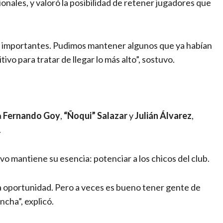
nales, y valoró la posibilidad de retener jugadores que
s importantes. Pudimos mantener algunos que ya habían
o para tratar de llegar lo más alto”, sostuvo.
a
Fernando Goy
,
“Ñoqui” Salazar
y
Julián Álvarez
,
.
vo mantiene su esencia: potenciar a los chicos del club.
la oportunidad. Pero a veces es bueno tener gente de
ncha”, explicó.