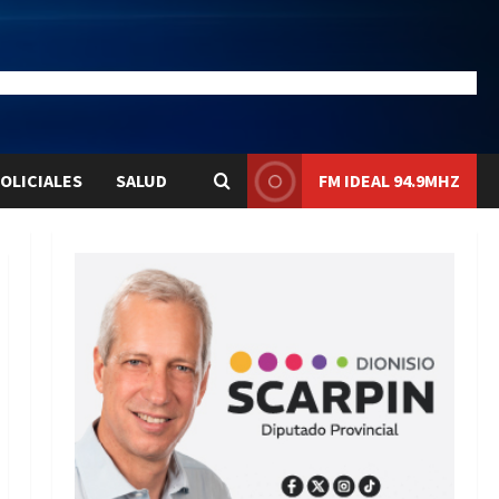
23
Liqui:
$1576.1
OLICIALES
SALUD
FM IDEAL 94.9MHZ