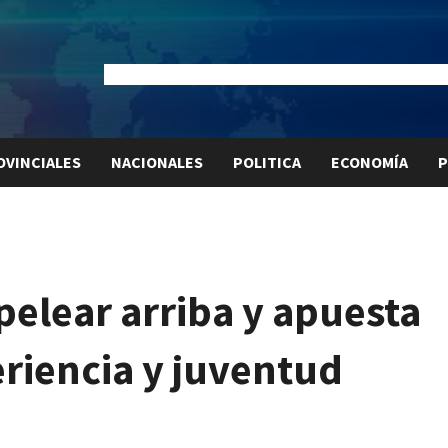
Dólar Oficial:
$1520
Dólar Blue:
$1540
Dólar MEP:
$15
OVINCIALES
NACIONALES
POLITICA
ECONOMÍA
P
pelear arriba y apuesta
riencia y juventud