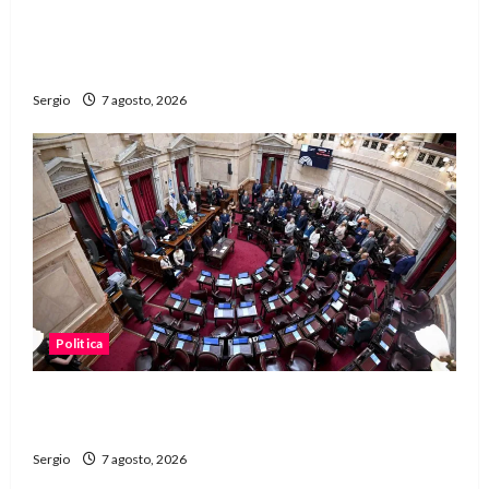
San Cayetano: el Padre Walter Veníca pidió
unidad, trabajo y creatividad frente a las
dificultades
Sergio
7 agosto, 2026
Politica
El Senado aprobó la ley de inviolabilidad de la
propiedad privada y pasa a Diputados
Sergio
7 agosto, 2026