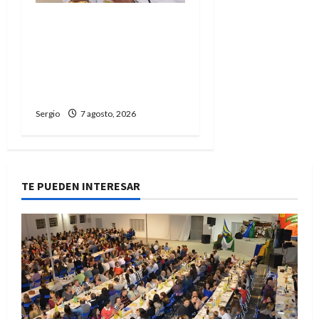
San Cayetano: el Padre
Walter Veníca pidió
unidad, trabajo y
creatividad frente a las
dificultades
Sergio
7 agosto, 2026
TE PUEDEN INTERESAR