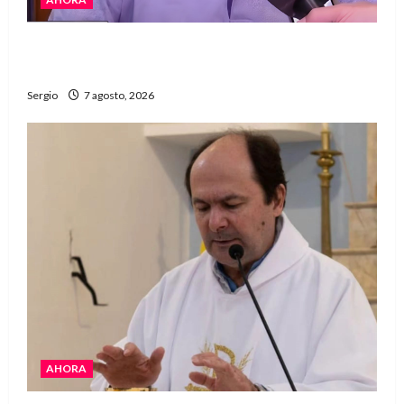
Héctor Cusit: La realidad es insoslayable
“Estamos muy lejos de este Gobierno”
Sergio
7 agosto, 2026
AHORA