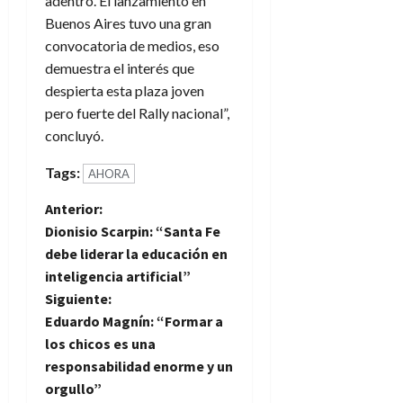
adentro. El lanzamiento en
Buenos Aires tuvo una gran
convocatoria de medios, eso
demuestra el interés que
despierta esta plaza joven
pero fuerte del Rally nacional”,
concluyó.
Tags:
AHORA
N
Anterior:
Dionisio Scarpin: “Santa Fe
a
debe liderar la educación en
inteligencia artificial”
v
Siguiente:
e
Eduardo Magnín: “Formar a
los chicos es una
g
responsabilidad enorme y un
orgullo”