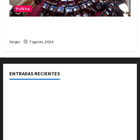
Politica
El Senado aprobó la ley de inviolabilidad de la
propiedad privada y pasa a Diputados
Sergio
7 agosto, 2026
ENTRADAS RECIENTES
El Club La Vertiente prepara su última raviolada del
año con una gran noche de sabores y música
Héctor Cusit: La realidad es insoslayable “Estamos
muy lejos de este Gobierno”
San Cayetano: el Padre Walter Veníca pidió unidad,
trabajo y creatividad frente a las dificultades