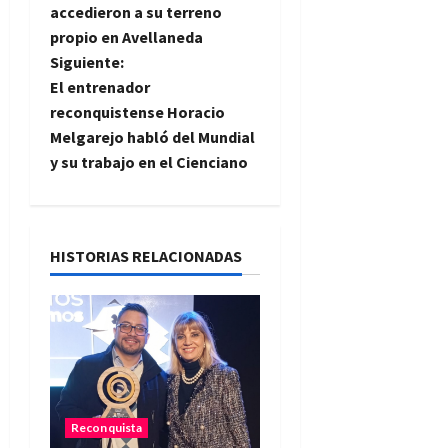
accedieron a su terreno
v
propio en Avellaneda
e
Siguiente:
El entrenador
g
reconquistense Horacio
Melgarejo habló del Mundial
a
y su trabajo en el Cienciano
c
i
HISTORIAS RELACIONADAS
ó
n
d
e
Reconquista