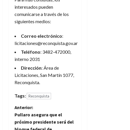
interesados pueden
comunicarse a través de los
siguientes medios:
Correo electrónico
:
licitaciones@reconquista.gov.ar
Teléfono
: 3482-472000,
interno 2031
Dirección
: Área de
Licitaciones, San Martín 1077,
Reconquista.
Tags:
Reconquista
N
Anterior:
Pullaro asegura que el
a
próximo presidente será del
bloque federal de