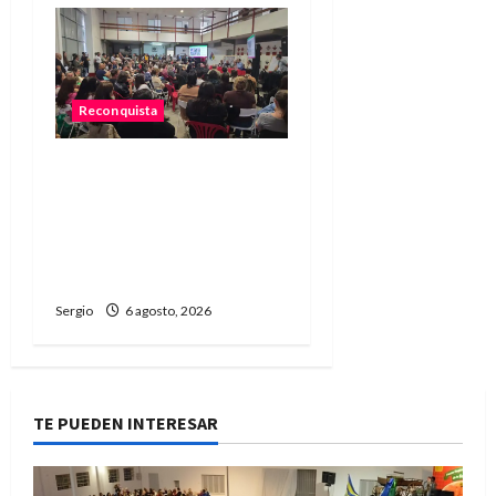
Reconquista
Reconquista dio el primer
paso para elaborar un
plan de contingencia
ante el fenómeno de El
Niño
Sergio
6 agosto, 2026
TE PUEDEN INTERESAR