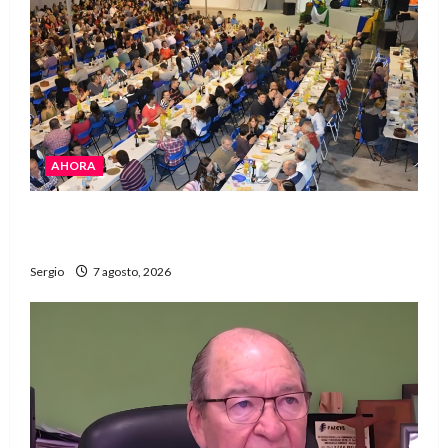
AHORA
El Club La Vertiente prepara su última raviolada
del año con una gran noche de sabores y música
Sergio
7 agosto, 2026