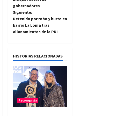
v
gobernadores
e
Siguiente:
Detenido por robo y hurto en
g
barrio La Loma tras
allanamientos de la PDI
a
c
i
HISTORIAS RELACIONADAS
ó
n
d
e
Reconquista
e
Reconquista recibió el