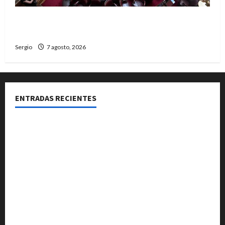
El Senado aprobó la ley de inviolabilidad de la
propiedad privada y pasa a Diputados
Sergio
7 agosto, 2026
ENTRADAS RECIENTES
El Club La Vertiente prepara su última raviolada del
año con una gran noche de sabores y música
Héctor Cusit: La realidad es insoslayable “Estamos
muy lejos de este Gobierno”
San Cayetano: el Padre Walter Veníca pidió unidad,
trabajo y creatividad frente a las dificultades
El Senado aprobó la ley de inviolabilidad de la