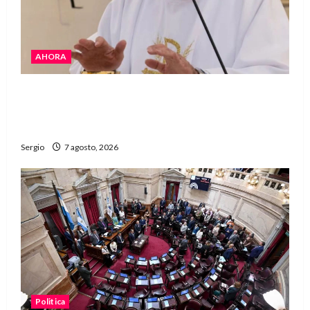
AHORA
San Cayetano: el Padre Walter Veníca pidió
unidad, trabajo y creatividad frente a las
dificultades
Sergio
7 agosto, 2026
Politica