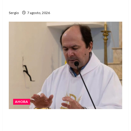
“Estamos muy lejos de este Gobierno”
Sergio
7 agosto, 2026
AHORA
San Cayetano: el Padre Walter Veníca pidió
unidad, trabajo y creatividad frente a las