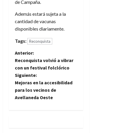
de Campaña.
Además estará sujeta a la
cantidad de vacunas
disponibles diariamente.
Tags:
Reconquista
N
Anterior:
Reconquista volvió a vibrar
a
con un festival folclórico
Siguiente:
v
Mejoras en la accesibilidad
e
para los vecinos de
Avellaneda Oeste
g
a
c