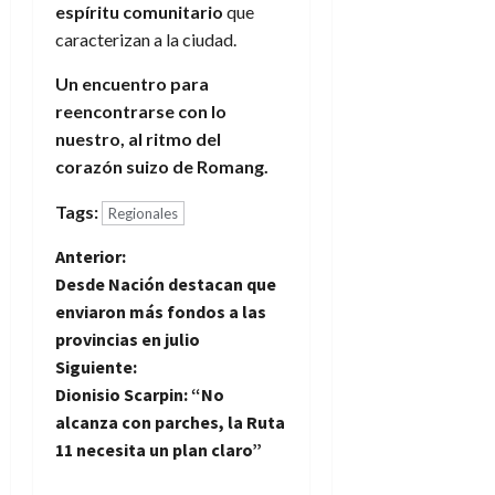
espíritu comunitario
que
caracterizan a la ciudad.
Un encuentro para
reencontrarse con lo
nuestro, al ritmo del
corazón suizo de Romang.
Tags:
Regionales
N
Anterior:
Desde Nación destacan que
a
enviaron más fondos a las
provincias en julio
v
Siguiente:
e
Dionisio Scarpin: “No
alcanza con parches, la Ruta
g
11 necesita un plan claro”