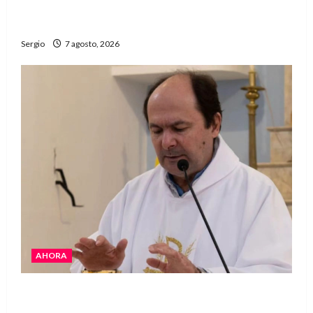
Héctor Cusit: La realidad es insoslayable
“Estamos muy lejos de este Gobierno”
Sergio
7 agosto, 2026
AHORA
San Cayetano: el Padre Walter Veníca pidió
unidad, trabajo y creatividad frente a las