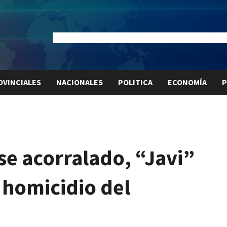
Dólar Oficial:
$1520
Dólar Blue:
$1525
Dólar MEP:
$15
OVINCIALES
NACIONALES
POLITICA
ECONOMÍA
P
se acorralado, “Javi”
 homicidio del