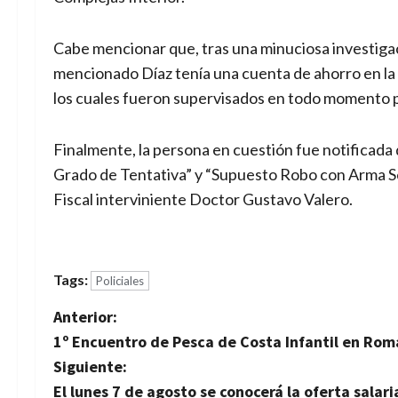
Cabe mencionar que, tras una minuciosa investigac
mencionado Díaz tenía una cuenta de ahorro en la 
los cuales fueron supervisados en todo momento p
Finalmente, la persona en cuestión fue notificada
Grado de Tentativa” y “Supuesto Robo con Arma Se
Fiscal interviniente Doctor Gustavo Valero.
Tags:
Policiales
N
Anterior:
1º Encuentro de Pesca de Costa Infantil en Ro
a
Siguiente:
v
El lunes 7 de agosto se conocerá la oferta salar