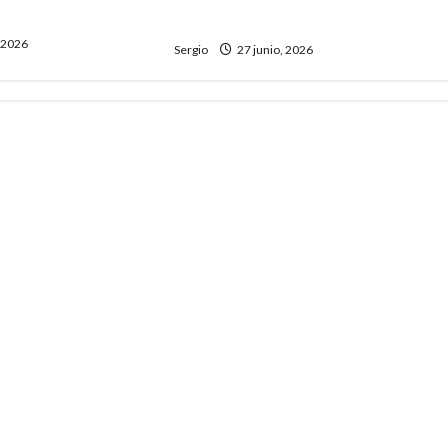
sta
“Robertito” Solís
, 2026
Sergio
27 junio, 2026