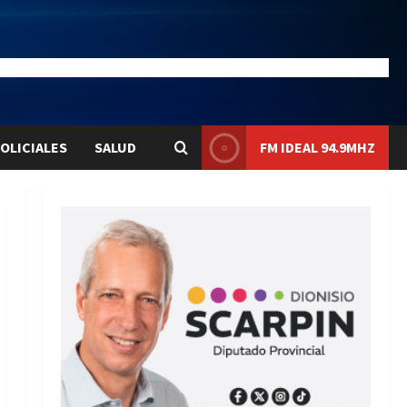
28.1
Liqui:
$1580.7
OLICIALES
SALUD
FM IDEAL 94.9MHZ