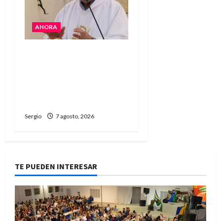
AHORA
San Cayetano: el Padre
Walter Veníca pidió
unidad, trabajo y
creatividad frente a las
dificultades
Sergio
7 agosto, 2026
TE PUEDEN INTERESAR