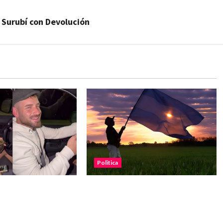
 Surubí con Devolución
Politica
es contra el
“Está en juego el agua, la tierra
ani por conducir
y la energía”: fuerte reclamo
maba mate y usaba
contra la reforma de la Ley de