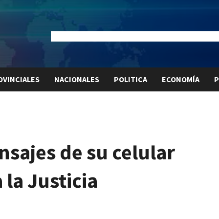
Dólar Oficial:
$1520
Dólar Blue:
$1525
Dólar MEP:
$15
OVINCIALES
NACIONALES
POLITICA
ECONOMÍA
P
sajes de su celular
 la Justicia