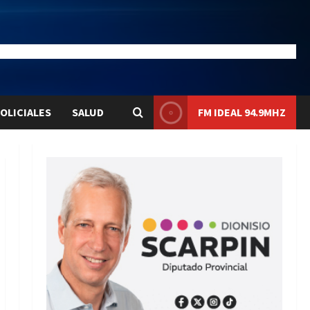
28.1
Liqui:
$1580.7
OLICIALES
SALUD
FM IDEAL 94.9MHZ