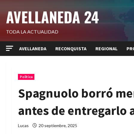
Saltar
AVELLANEDA 24
al
contenido
TODA LA ACTUALIDAD
AVELLANEDA
RECONQUISTA
REGIONAL
PR
Politica
Spagnuolo borró men
antes de entregarlo a
Lucas
20 septiembre, 2025