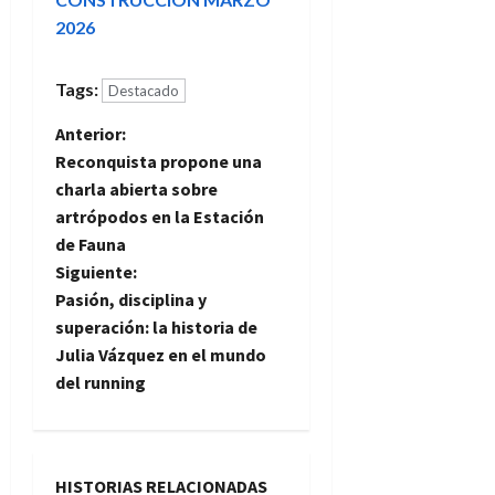
2026
Tags:
Destacado
N
Anterior:
Reconquista propone una
a
charla abierta sobre
artrópodos en la Estación
v
de Fauna
e
Siguiente:
Pasión, disciplina y
g
superación: la historia de
Julia Vázquez en el mundo
a
del running
c
i
HISTORIAS RELACIONADAS