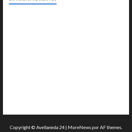
El Club La Vertiente prepara su última raviolada del
año con una gran noche de sabores y música
Héctor Cusit: La realidad es insoslayable “Estamos
muy lejos de este Gobierno”
San Cayetano: el Padre Walter Veníca pidió unidad,
trabajo y creatividad frente a las dificultades
El Senado aprobó la ley de inviolabilidad de la
propiedad privada y pasa a Diputados
Media sanción para una reforma que propone
desalojos más rápidos y nuevas reglas para
inquilinos
Copyright © Avellaneda 24
|
MoreNews
por AF themes.