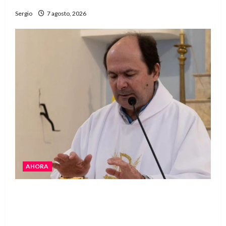
Sergio
7 agosto, 2026
AHORA
San Cayetano: el Padre Walter Veníca pidió
unidad, trabajo y creatividad frente a las
dificultades