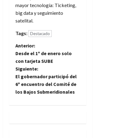
mayor tecnología: Ticketing,
big data y seguimiento
satelital.
Tags:
Destacado
N
Anterior:
Desde el 1º de enero solo
a
con tarjeta SUBE
Siguiente:
v
El gobernador participó del
e
6º encuentro del Comité de
los Bajos Submeridionales
g
a
c