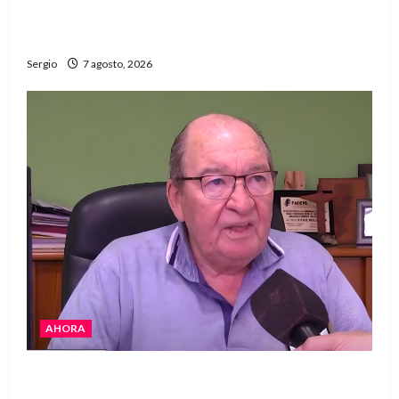
El Club La Vertiente prepara su última raviolada
del año con una gran noche de sabores y música
Sergio
7 agosto, 2026
AHORA
Héctor Cusit: La realidad es insoslayable
“Estamos muy lejos de este Gobierno”