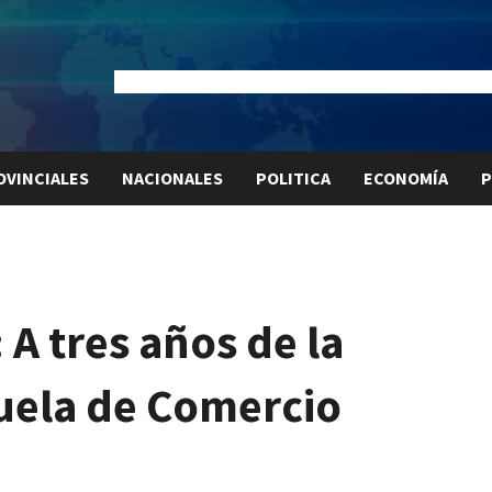
Dólar Oficial:
$1520
Dólar Blue:
$1530
Dólar MEP:
$15
OVINCIALES
NACIONALES
POLITICA
ECONOMÍA
P
A tres años de la
cuela de Comercio