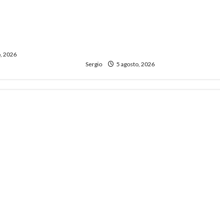
dio el primer paso
El Municipio promueve un taller
 un plan de
participativo para construir una
 ante el fenómeno
ciudad más preparada ante El
Niño
, 2026
Sergio
5 agosto, 2026