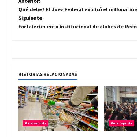
N
Anterior:
Qué debe? El Juez Federal explicó el millonario
a
Siguiente:
v
Fortalecimiento institucional de clubes de Rec
e
g
a
HISTORIAS RELACIONADAS
c
i
ó
n
Reconquista
Reconquista
d