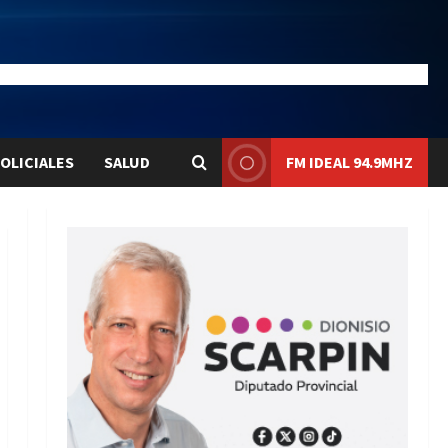
20.4
Liqui:
$1577.3
OLICIALES
SALUD
FM IDEAL 94.9MHZ