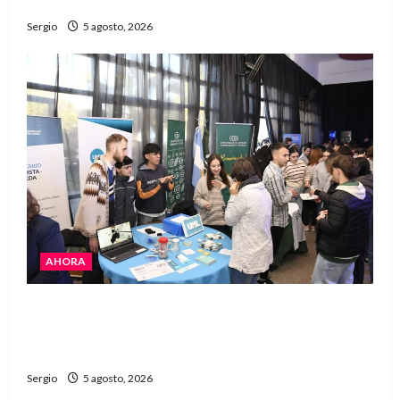
Avellaneda
Sergio
5 agosto, 2026
AHORA
La JOPP convocó a jóvenes para conocer
carreras, oficios y propuestas educativas
regionales
Sergio
5 agosto, 2026