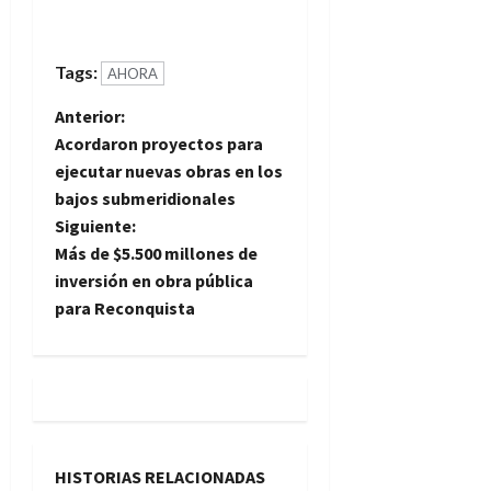
Tags:
AHORA
N
Anterior:
Acordaron proyectos para
a
ejecutar nuevas obras en los
bajos submeridionales
v
Siguiente:
e
Más de $5.500 millones de
inversión en obra pública
g
para Reconquista
a
c
i
HISTORIAS RELACIONADAS