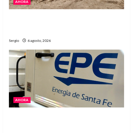
AHORA
El temporal causó daños en un galpón de
grandes dimensiones en la zona rural de
Avellaneda
Sergio
6 agosto, 2026
AHORA
El temporal dejó cortes de energía y la EPE
avanza con la reposición del servicio en
Reconquista y la zona