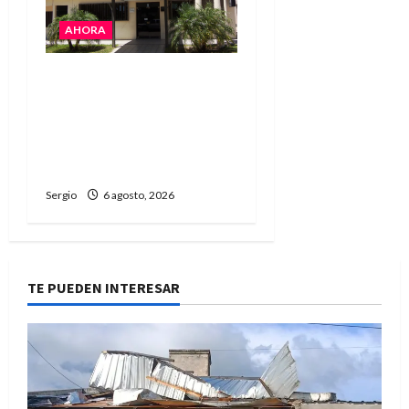
AHORA
La Cooperativa de
Avellaneda trabaja para
restablecer totalmente
el servicio eléctrico tras
el temporal
Sergio
6 agosto, 2026
TE PUEDEN INTERESAR