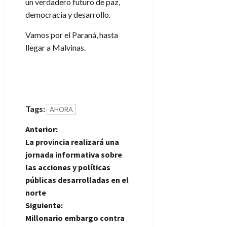
un verdadero futuro de paz,
democracia y desarrollo.
Vamos por el Paraná, hasta
llegar a Malvinas.
Tags:
AHORA
N
Anterior:
La provincia realizará una
a
jornada informativa sobre
las acciones y políticas
v
públicas desarrolladas en el
e
norte
Siguiente:
g
Millonario embargo contra