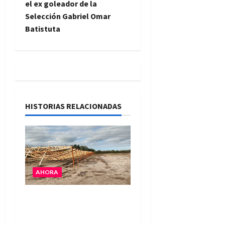
el ex goleador de la
a
Selección Gabriel Omar
Batistuta
c
i
ó
n
HISTORIAS RELACIONADAS
d
e
e
AHORA
n
El temporal causó daños
t
en un galpón de grandes
r
dimensiones en la zona