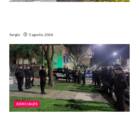
La EFA La Sarita celebra sus 50 años de historia
con un libro y un gran encuentro comunitario
regional
Sergio
5 agosto, 2026
JUDICIALES
La Justicia rechazó la prisión preventiva y
liberó a dos acusados por disparos en
Avellaneda