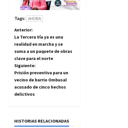
Tags:
AHORA
N
Anterior:
La Tercera Vía ya es una
a
realidad en marcha y se
suma a un paquete de obras
v
clave para el norte
e
Siguiente:
Prisión preventiva para un
g
vecino de barrio Ombusal
acusado de cinco hechos
a
delictivos
c
i
HISTORIAS RELACIONADAS
ó