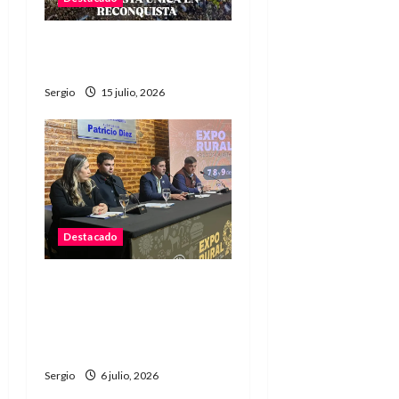
Argentina a la final: «Fue
una epopeya» dijo Scaloni
Sergio
15 julio, 2026
Destacado
La Sociedad Rural de
Reconquista presentó la
90ª Exposición Nacional y
confirmó su cronograma
Sergio
6 julio, 2026