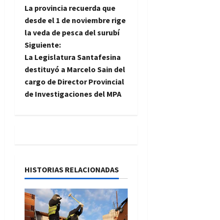
La provincia recuerda que
a
desde el 1 de noviembre rige
la veda de pesca del surubí
v
Siguiente:
e
La Legislatura Santafesina
destituyó a Marcelo Sain del
g
cargo de Director Provincial
de Investigaciones del MPA
a
c
i
ó
HISTORIAS RELACIONADAS
n
d