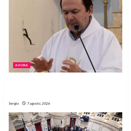
AHORA
San Cayetano: el Padre Walter Veníca pidió
unidad, trabajo y creatividad frente a las
dificultades
Sergio
7 agosto, 2026