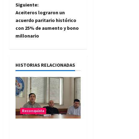
e
Siguiente:
Aceiteros lograron un
g
acuerdo paritario histórico
con 25% de aumento y bono
a
millonario
c
i
HISTORIAS RELACIONADAS
ó
n
d
e
Reconquista
e
El Municipio promueve un
taller participativo para
n