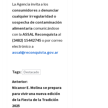
La Agencia invita a los
consumidores
a
denunciar
cualquier irregularidad o
sospecha de contaminación
alimentaria
comunicándose
con la
ASSAL Reconquista
al
(3482) 15442745
o por correo
electrónico a
assal@reconquista.gov.ar
Tags:
Destacado
N
Anterior:
Nicanor E. Molina se prepara
a
para vivir una nueva edición
de la Fiesta de la Tradición
v
2025