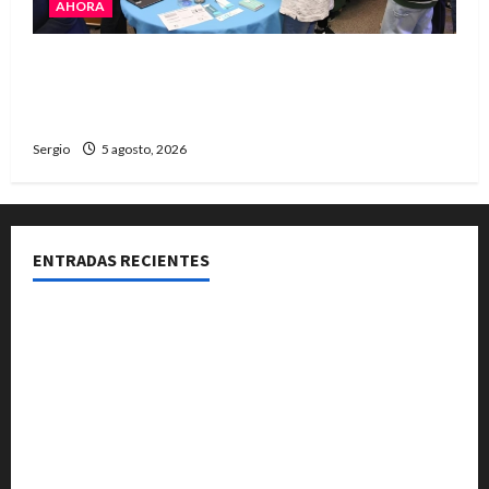
AHORA
La JOPP convocó a jóvenes para conocer
carreras, oficios y propuestas educativas
regionales
Sergio
5 agosto, 2026
ENTRADAS RECIENTES
La Expo Rural de Reconquista prepara su edición
número 90 con más de 420 stands confirmados
La EFA La Sarita celebra sus 50 años de historia con un
libro y un gran encuentro comunitario regional
La Justicia rechazó la prisión preventiva y liberó a
dos acusados por disparos en Avellaneda