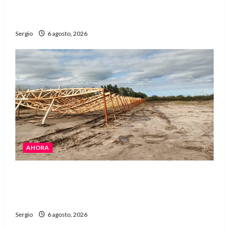
voladura total del techo de su vivienda tras el
fuerte viento
Sergio
6 agosto, 2026
AHORA
El temporal causó daños en un galpón de
grandes dimensiones en la zona rural de
Avellaneda
Sergio
6 agosto, 2026