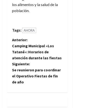
los alimentos y la salud de la
población.
Tags:
AHORA
N
Anterior:
Camping Municipal «Los
a
Tatané»: Horarios de
atención durante las fiestas
v
Siguiente:
e
Se reunieron para coordinar
el Operativo Fiestas de fin
g
de año
a
c