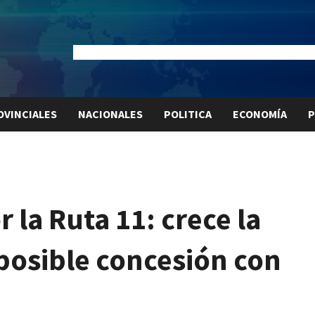
Dólar Oficial:
$1520
Dólar Blue:
$1530
Dólar MEP:
$15
OVINCIALES
NACIONALES
POLITICA
ECONOMÍA
P
 la Ruta 11: crece la
posible concesión con