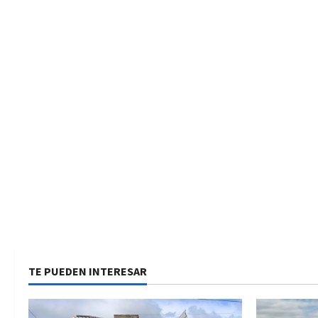
a
d
a
s
TE PUEDEN INTERESAR