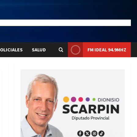
20.4
Liqui:
$1577.3
OLICIALES
SALUD
FM IDEAL 94.9MHZ