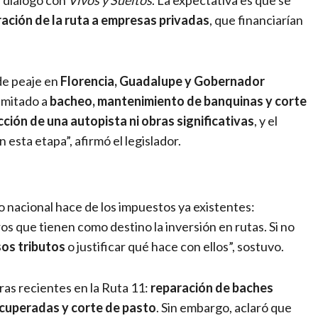
en diálogo con
Vivos y Sueltos
. La expectativa es que se
ación de la ruta a empresas privadas
, que financiarían
de peaje en
Florencia, Guadalupe y Gobernador
imitado a
bacheo, mantenimiento de banquinas y corte
cción de una autopista ni obras significativas
, y el
n esta etapa”, afirmó el legislador.
o nacional hace de los impuestos ya existentes:
tros que tienen como destino la inversión en rutas. Si no
sos tributos
o justificar qué hace con ellos”, sostuvo.
ras recientes en la Ruta 11:
reparación de baches
ecuperadas y corte de pasto
. Sin embargo, aclaró que