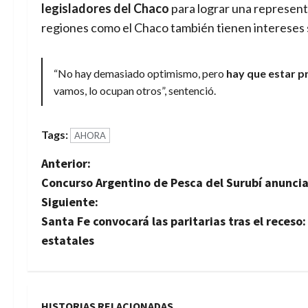
legisladores del Chaco
para lograr una represent
regiones como el Chaco también tienen intereses si
“No hay demasiado optimismo, pero
hay que estar p
vamos, lo ocupan otros”, sentenció.
Tags:
AHORA
N
Anterior:
Concurso Argentino de Pesca del Surubí anuncia
a
Siguiente:
v
Santa Fe convocará las paritarias tras el receso
estatales
e
g
HISTORIAS RELACIONADAS