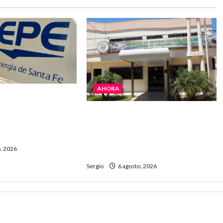
AHORA
ejó cortes de
EPE avanza con la
La Cooperativa de Avellaneda
l servicio en
trabaja para restablecer
y la zona
totalmente el servicio eléctrico
, 2026
tras el temporal
Sergio
6 agosto, 2026