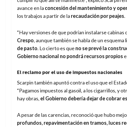
cumplir lo que allí se manifieste”, explicó Scarpin 
avance en la
concesión del mantenimiento y oper
los trabajos a partir de la
recaudación por peajes
.
“Hay versiones de que podrían instalarse cabinas 
Crespo
, aunque también se habla de un esquema l
de pasto
. Lo cierto es que
no se prevé la constru
Gobierno nacional no pondrá recursos propios
e
El reclamo por el uso de impuestos nacionales
Scarpin también apuntó contra el uso que el Estad
“Pagamos impuestos al gasoil, a los cigarrillos, y o
hay obras,
el Gobierno debería dejar de cobrar e
A pesar de las carencias, reconoció que hubo mejo
profundos, repavimentación en tramos, luces r