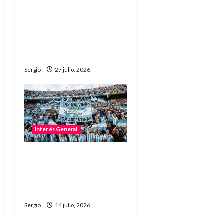
Agosto tendrá su único
fin de semana largo por
el feriado del Paso a la
Inmortalidad de San
Martín
Sergio
27 julio, 2026
Interés General
No permitirán ingresar al
estadio con banderas o
camisetas sobre Malvinas
en la semifinal
Sergio
14 julio, 2026