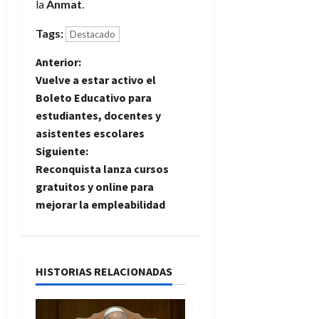
la
Anmat
.
Tags:
Destacado
N
Anterior:
Vuelve a estar activo el
a
Boleto Educativo para
estudiantes, docentes y
v
asistentes escolares
e
Siguiente:
Reconquista lanza cursos
g
gratuitos y online para
mejorar la empleabilidad
a
c
i
HISTORIAS RELACIONADAS
ó