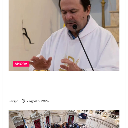
AHORA
San Cayetano: el Padre Walter Veníca pidió
unidad, trabajo y creatividad frente a las
dificultades
Sergio
7 agosto, 2026