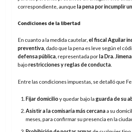
correspondiente, aunque
la pena por incumplir un
Condiciones de la libertad
En cuanto a la medida cautelar,
el fiscal Aguilar i
preventiva
, dado que la pena es leve según el códi
defensa pública
, representada por
la Dra. Jimen
bajo
restricciones y reglas de conducta
.
Entre las condiciones impuestas, se detalló que Fe
Fijar domicilio
y quedar bajo la
guarda de su a
Asistir a la comisaría más cercana
a su domicil
meses, para confirmar su presencia en la ciuda
Prohibición de portar armas
de cualquier tipo,