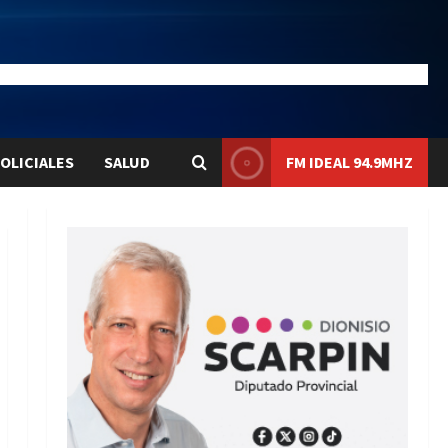
28.1
Liqui:
$1580.7
OLICIALES
SALUD
FM IDEAL 94.9MHZ