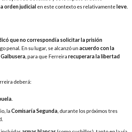
a orden judicial
en este contexto es relativamente
leve
.
ndicó que no correspondía solicitar la prisión
go penal. En su lugar, se alcanzó un
acuerdo con la
a Galbusera
, para que Ferreira
recuperara la libertad
rreira deberá:
buela
.
io, la
Comisaría Segunda
, durante los próximos tres
d.
 incluidas
armas blancas
(como cuchillos), tanto en la vía