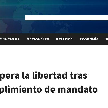
Dólar Oficial:
$1520
Dólar Blue:
$1525
Dólar MEP:
$15
OVINCIALES
NACIONALES
POLITICA
ECONOMÍA
P
era la libertad tras
plimiento de mandato