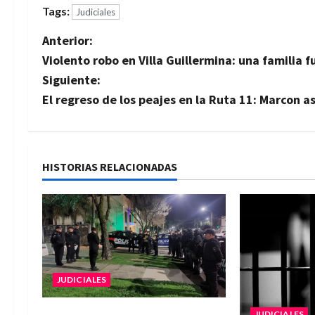
Tags:
Judiciales
N
Anterior:
Violento robo en Villa Guillermina: una familia
a
Siguiente:
v
El regreso de los peajes en la Ruta 11: Marcon a
e
g
HISTORIAS RELACIONADAS
a
c
i
ó
JUDICIALES
n
JUDICIALES