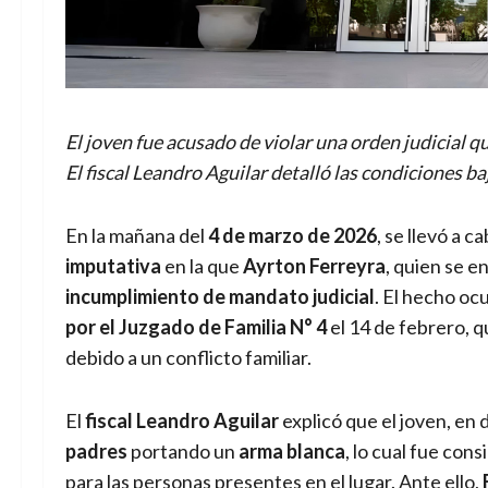
El joven fue acusado de violar una orden judicial q
El fiscal Leandro Aguilar detalló las condiciones ba
En la mañana del
4 de marzo de 2026
, se llevó a c
imputativa
en la que
Ayrton Ferreyra
, quien se e
incumplimiento de mandato judicial
. El hecho oc
por el Juzgado de Familia N° 4
el 14 de febrero, q
debido a un conflicto familiar.
El
fiscal Leandro Aguilar
explicó que el joven, en 
padres
portando un
arma blanca
, lo cual fue co
para las personas presentes en el lugar. Ante ello,