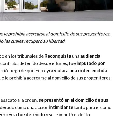
ue le prohibía acercarse al domicilio de sus progenitores.
jo las cuales recuperó su libertad.
abo en los tribunales de
Reconquista
una
audiencia
ncontraba detenido desde el lunes, fue
imputado por
urrió luego de que Ferreyra
violara una orden emitida
ue le prohibía acercarse al domicilio de sus progenitores
desacato a la orden,
se presentó en el domicilio de sus
nsiderado como una acción
intimidante
tanto para él como
Ferreyra fue detenido
y se le imputó el delito