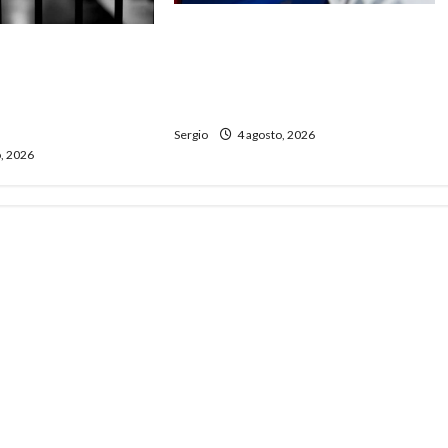
Liberaron con restricciones al
sión preventiva
conductor acusado por el
utado por cuatro
accidente fatal en Guadalupe
ivos reiterados en
Norte
Sergio
4 agosto, 2026
, 2026