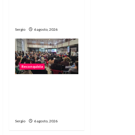
Canasta Básica
Alimentaria en
Reconquista
Sergio
6 agosto, 2026
Reconquista
Reconquista dio el primer
paso para elaborar un
plan de contingencia
ante el fenómeno de El
Niño
Sergio
6 agosto, 2026