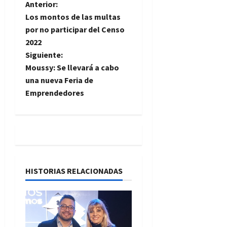
N
Anterior:
Los montos de las multas
a
por no participar del Censo
2022
v
Siguiente:
e
Moussy: Se llevará a cabo
una nueva Feria de
g
Emprendedores
a
c
i
HISTORIAS RELACIONADAS
ó
n
d