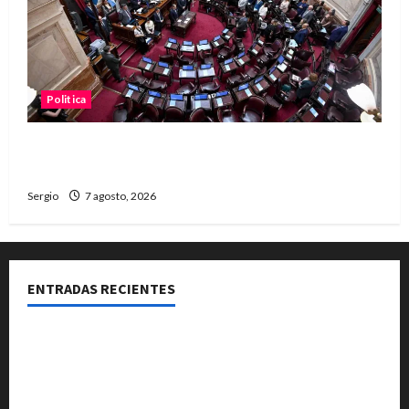
Politica
El Senado aprobó la ley de inviolabilidad de la
propiedad privada y pasa a Diputados
Sergio
7 agosto, 2026
ENTRADAS RECIENTES
El Club La Vertiente prepara su última raviolada del
año con una gran noche de sabores y música
Héctor Cusit: La realidad es insoslayable “Estamos