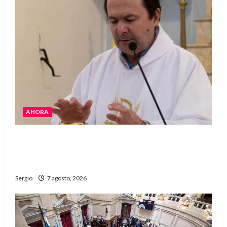
AHORA
San Cayetano: el Padre Walter Veníca pidió
unidad, trabajo y creatividad frente a las
dificultades
Sergio
7 agosto, 2026