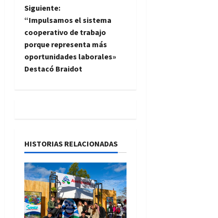
v
Siguiente:
e
“Impulsamos el sistema
cooperativo de trabajo
g
porque representa más
oportunidades laborales»
a
Destacó Braidot
c
i
ó
n
HISTORIAS RELACIONADAS
d
e
e