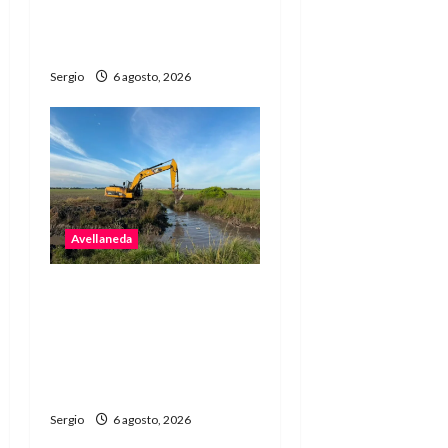
noche de gastronomía y
música
Sergio
6 agosto, 2026
Avellaneda
Avellaneda avanza con
trabajos de limpieza y
rectificación de
desagües ante el
fenómeno de El Niño
Sergio
6 agosto, 2026