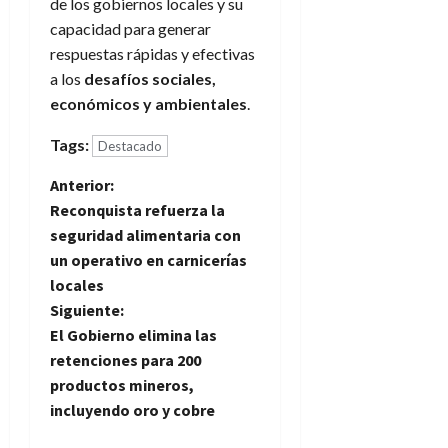
de los gobiernos locales y su
capacidad para generar
respuestas rápidas y efectivas
a los
desafíos sociales,
económicos y ambientales
.
Tags:
Destacado
N
Anterior:
Reconquista refuerza la
a
seguridad alimentaria con
un operativo en carnicerías
v
locales
e
Siguiente:
El Gobierno elimina las
g
retenciones para 200
productos mineros,
a
incluyendo oro y cobre
c