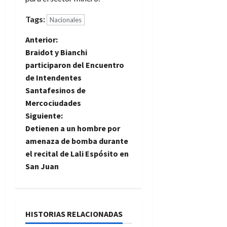
Tags:
Nacionales
N
Anterior:
Braidot y Bianchi
a
participaron del Encuentro
de Intendentes
v
Santafesinos de
e
Mercociudades
Siguiente:
g
Detienen a un hombre por
amenaza de bomba durante
a
el recital de Lali Espósito en
San Juan
c
i
ó
HISTORIAS RELACIONADAS