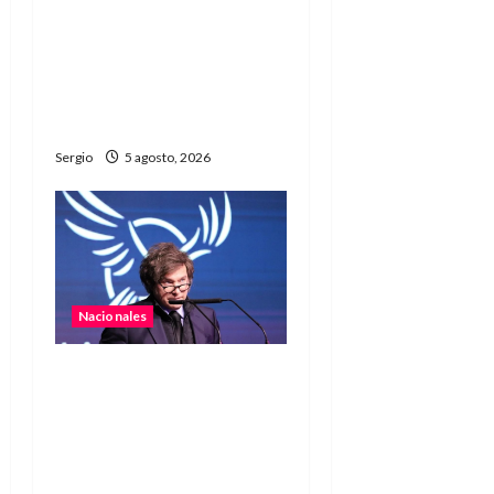
Chikungunya en
Argentina: el Ministerio
de Salud pidió reforzar la
vigilancia ante posibles
rebrotes
Sergio
5 agosto, 2026
Nacionales
Javier Milei salió al cruce
de las críticas contra
Argentina durante el
Mundial y defendió al
país