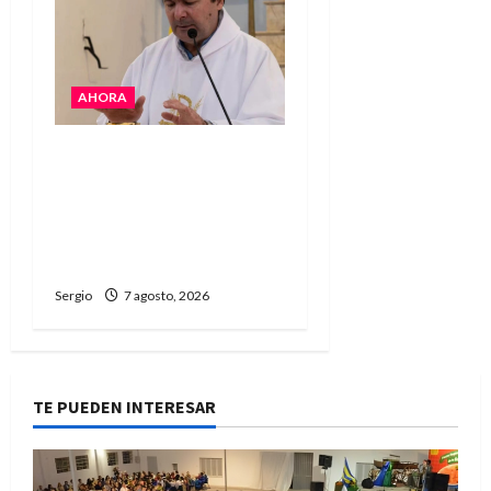
AHORA
San Cayetano: el Padre
Walter Veníca pidió
unidad, trabajo y
creatividad frente a las
dificultades
Sergio
7 agosto, 2026
TE PUEDEN INTERESAR