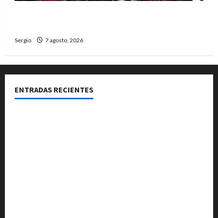
El Senado aprobó la ley de inviolabilidad de la
propiedad privada y pasa a Diputados
Sergio
7 agosto, 2026
ENTRADAS RECIENTES
El Club La Vertiente prepara su última raviolada del
año con una gran noche de sabores y música
Héctor Cusit: La realidad es insoslayable “Estamos
muy lejos de este Gobierno”
San Cayetano: el Padre Walter Veníca pidió unidad,
trabajo y creatividad frente a las dificultades
El Senado aprobó la ley de inviolabilidad de la