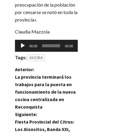
preocupación de la población
por censarse se notó en toda la
provincia».
Claudia Mazzola
Reproductor
00:00
00:00
de
Tags:
audio
AHORA
N
Anterior:
La provincia terminará los
a
trabajos para la puesta en
funcionamiento de la nueva
v
cocina centralizada en
e
Reconquista
Siguiente:
g
Fiesta Provincial del Citrus:
Los Alonsitos, Banda XXI,