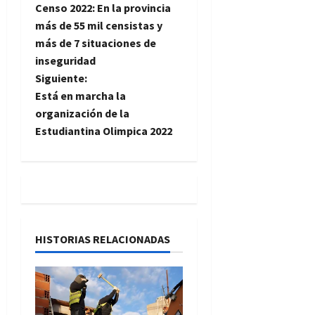
Censo 2022: En la provincia
a
más de 55 mil censistas y
más de 7 situaciones de
v
inseguridad
e
Siguiente:
Está en marcha la
g
organización de la
Estudiantina Olimpica 2022
a
c
i
ó
HISTORIAS RELACIONADAS
n
d