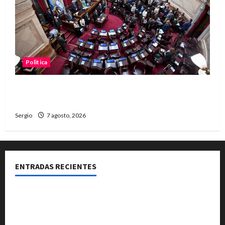
Politica
El Senado aprobó la ley de inviolabilidad de la
propiedad privada y pasa a Diputados
Sergio
7 agosto, 2026
ENTRADAS RECIENTES
El Club La Vertiente prepara su última raviolada del
año con una gran noche de sabores y música
Héctor Cusit: La realidad es insoslayable “Estamos