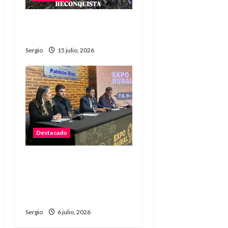
Argentina a la final: «Fue
una epopeya» dijo Scaloni
Sergio
15 julio, 2026
Destacado
La Sociedad Rural de
Reconquista presentó la
90ª Exposición Nacional y
confirmó su cronograma
Sergio
6 julio, 2026