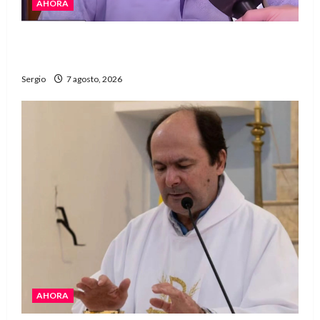
AHORA
Héctor Cusit: La realidad es insoslayable
“Estamos muy lejos de este Gobierno”
Sergio
7 agosto, 2026
AHORA