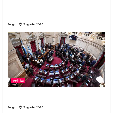
San Cayetano: el Padre Walter Veníca pidió
unidad, trabajo y creatividad frente a las
dificultades
Sergio
7 agosto, 2026
Politica
El Senado aprobó la ley de inviolabilidad de la
propiedad privada y pasa a Diputados
Sergio
7 agosto, 2026