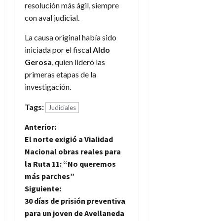
resolución más ágil, siempre
con aval judicial.
La causa original había sido
iniciada por el fiscal
Aldo
Gerosa
, quien lideró las
primeras etapas de la
investigación.
Tags:
Judiciales
N
Anterior:
El norte exigió a Vialidad
a
Nacional obras reales para
la Ruta 11: “No queremos
v
más parches”
e
Siguiente:
30 días de prisión preventiva
g
para un joven de Avellaneda