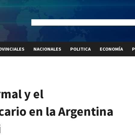
Dólar Oficial:
$1520
Dólar Blue:
$1540
Dólar MEP:
$15
OVINCIALES
NACIONALES
POLITICA
ECONOMÍA
P
rmal y el
ario en la Argentina
i