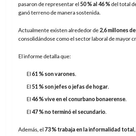
pasaron de representar el
50 % al 46 %
del total 
ganó terreno de manera sostenida.
Actualmente existen alrededor de
2,6 millones d
consolidándose como el sector laboral de mayor c
El informe detalla que:
El
61 % son varones
.
El
51 % son jefes o jefas de hogar
.
El
46 % vive en el conurbano bonaerense
.
El
47 % no terminó el secundario
.
Además, el
73 % trabaja en la informalidad total