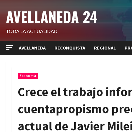
Saltar
AVELLANEDA 24
al
contenido
TODA LA ACTUALIDAD
AVELLANEDA
RECONQUISTA
REGIONAL
PR
Economía
Crece el trabajo info
cuentapropismo prec
actual de Javier Mile