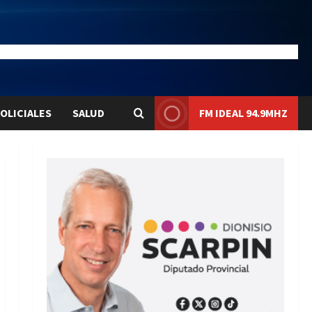
23
Liqui:
$1576.1
OLICIALES
SALUD
FM IDEAL 94.9MHZ